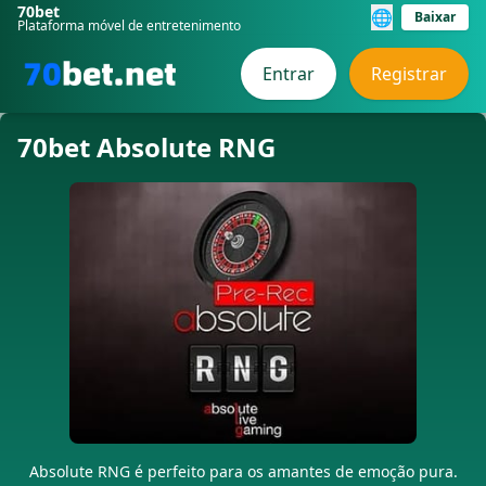
70bet
🌐
Baixar
Plataforma móvel de entretenimento
Entrar
Registrar
70bet Absolute RNG
Absolute RNG é perfeito para os amantes de emoção pura.