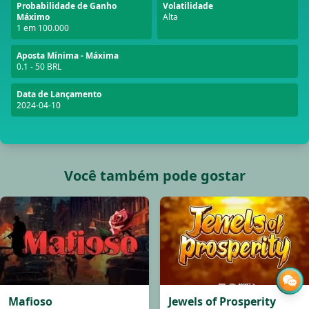
Probabilidade de Ganho
Volatilidade
Máximo
Alta
1 em 100.000
Aposta Mínima - Máxima
0.1 - 50 BRL
Data de Lançamento
2024-04-10
Você também pode gostar
Mafioso
Jewels of Prosperity