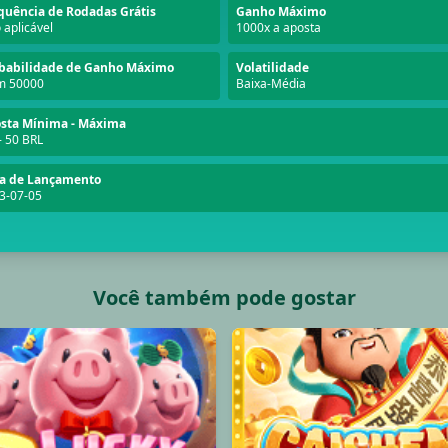
quência de Rodadas Grátis
Ganho Máximo
 aplicável
1000x a aposta
babilidade de Ganho Máximo
Volatilidade
m 50000
Baixa-Média
sta Mínima - Máxima
- 50 BRL
a de Lançamento
3-07-05
Você também pode gostar