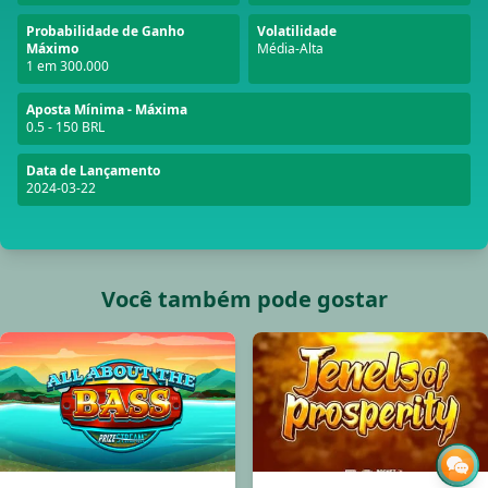
Probabilidade de Ganho
Volatilidade
Máximo
Média-Alta
1 em 300.000
Aposta Mínima - Máxima
0.5 - 150 BRL
Data de Lançamento
2024-03-22
Você também pode gostar