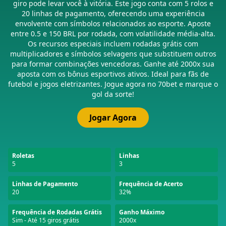
giro pode levar você à vitória. Este jogo conta com 5 rolos e
20 linhas de pagamento, oferecendo uma experiência
envolvente com símbolos relacionados ao esporte. Aposte
entre 0.5 e 150 BRL por rodada, com volatilidade média-alta.
Os recursos especiais incluem rodadas grátis com
multiplicadores e símbolos selvagens que substituem outros
para formar combinações vencedoras. Ganhe até 2000x sua
aposta com os bônus esportivos ativos. Ideal para fãs de
futebol e jogos eletrizantes. Jogue agora no 70bet e marque o
gol da sorte!
Jogar Agora
Roletas
Linhas
5
3
Linhas de Pagamento
Frequência de Acerto
20
32%
Frequência de Rodadas Grátis
Ganho Máximo
Sim - Até 15 giros grátis
2000x