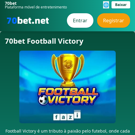
70bet
🌐
Baixar
Plataforma móvel de entretenimento
Entrar
Registrar
70bet Football Victory
Football Victory é um tributo à paixão pelo futebol, onde cada