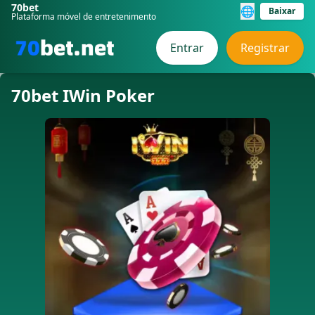
70bet
🌐
Baixar
Plataforma móvel de entretenimento
Entrar
Registrar
70bet IWin Poker