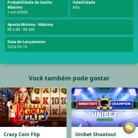
Probabilidade de Ganho
Volatilidade
Máximo
Alta
1 em 60000
Aposta Mínima - Máxima
R$ 0.40 - R$ 400
Data de Lançamento
2024-03-18
Você também pode gostar
Crazy Coin Flip
Unibet Shootout